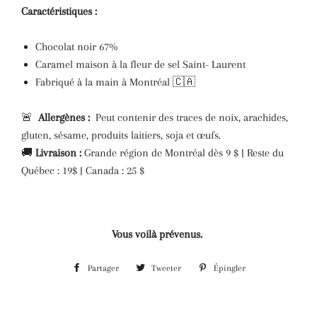
Caractéristiques :
Chocolat noir 67%
Caramel maison à la fleur de sel Saint- Laurent
Fabriqué à la main à Montréal 🇨🇦
🚨
Allergènes :
Peut contenir des traces de noix, arachides,
gluten, sésame, produits laitiers, soja et œufs.
🚚
Livraison :
Grande région de Montréal dès 9 $ | Reste du
Québec : 19$
| Canada : 25 $
Vous voilà prévenus.
Partager
Partager
Tweeter
Tweeter
Épingler
Épingler
sur
sur
sur
Facebook
Twitter
Pinterest