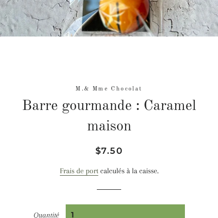
M.& Mme Chocolat
Barre gourmande : Caramel
maison
Prix
Prix
$7.50
régulier
réduit
Frais de port
calculés à la caisse.
Quantité