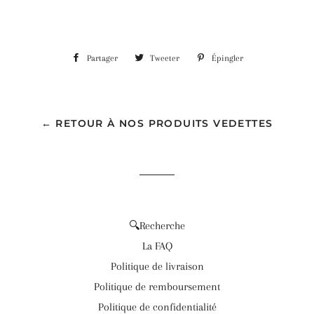
Partager
Partager
Tweeter
Tweeter
Épingler
Épingler
sur
sur
sur
Facebook
Twitter
Pinterest
← RETOUR À NOS PRODUITS VEDETTES
🔍Recherche
La FAQ
Politique de livraison
Politique de remboursement
Politique de confidentialité