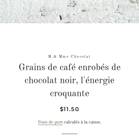
M.& Mme Chocolat
Grains de café enrobés de
chocolat noir, l'énergie
croquante
Prix
Prix
$11.50
régulier
réduit
Frais de port
calculés à la caisse.