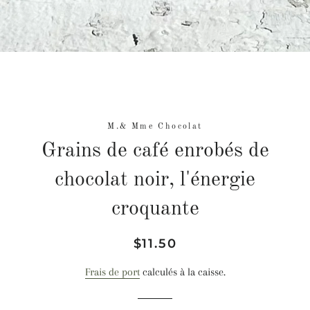
M.& Mme Chocolat
Grains de café enrobés de
chocolat noir, l'énergie
croquante
Prix
Prix
$11.50
régulier
réduit
Frais de port
calculés à la caisse.