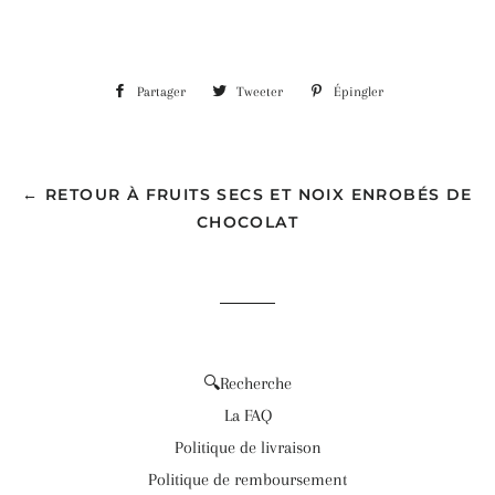
Partager
Partager
Tweeter
Tweeter
Épingler
Épingler
sur
sur
sur
Facebook
Twitter
Pinterest
← RETOUR À FRUITS SECS ET NOIX ENROBÉS DE
CHOCOLAT
🔍Recherche
La FAQ
Politique de livraison
Politique de remboursement