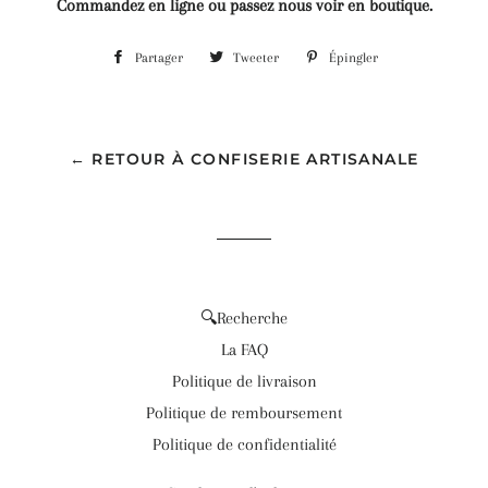
Commandez en ligne ou passez nous voir en boutique.
Partager
Partager
Tweeter
Tweeter
Épingler
Épingler
sur
sur
sur
Facebook
Twitter
Pinterest
← RETOUR À CONFISERIE ARTISANALE
🔍Recherche
La FAQ
Politique de livraison
Politique de remboursement
Politique de confidentialité