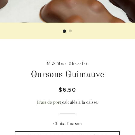
M.& Mme Chocolat
Oursons Guimauve
Prix
Prix
$6.50
régulier
réduit
Frais de port
calculés à la caisse.
Choix d'ourson